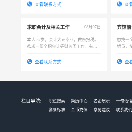
频，培训手机拍摄剪辑，教你玩转抖
务，财
查看联系方式
查
音！你也可以成为拍摄达人！你也可以
作
成为拍摄达人！
求职会计及相关工作
08月07日
本人 37岁，会计大专毕业，做账报税。
想找一
欲求一份全职会计等财务类工作。有会
银员，
计证
工，麻
号同微
查看联系方式
查
栏目导航:
职位搜索
简历中心
名企展示
一句话
套餐标准
金币充值
意见建议
联系我