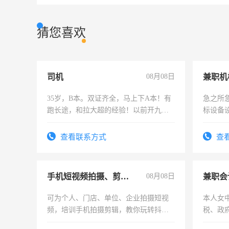
猜您喜欢
司机
08月08日
35岁，B本。双证齐全，马上下A本！有
急之所
跑长途，和拉大超的经验！以前开九米
标设备
六，渣土车
作和分
结识有
查看联系方式
查
手机短视频拍摄、剪辑、抖音快手
08月08日
兼职会
可为个人、门店、单位、企业拍摄短视
本人女
频，培训手机拍摄剪辑，教你玩转抖音
税、政
可为个人、门店、单位、企业拍摄短视
为各类