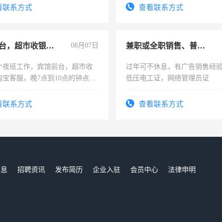
务咨询等业务。欲求兼职会计工
看联系方式
查看联系方式
宾馆前台，超市收银员，淘宝客服
08月07日
兼职或全职销售、普工、维修
个夜班工作，宾馆前台，超市收
过年可不休息，有广告销售经
淘宝客服，晚7点到10点的钟点
低压电工证，网络管理员证
烦看到的老板加我微信聊，手机
信
看联系方式
查看联系方式
信息
招聘资讯
发布简历
企业入驻
会员中心
法律申明
们