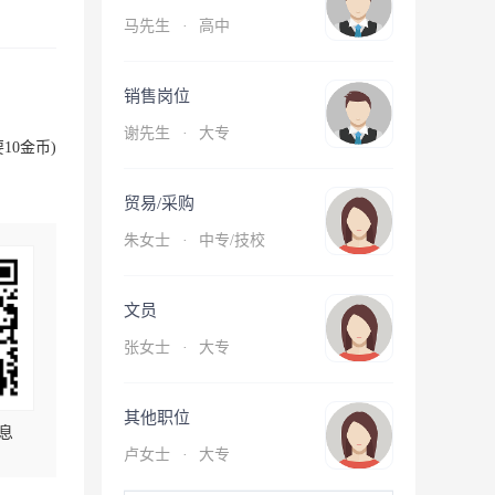
马先生
·
高中
销售岗位
谢先生
·
大专
10金币)
贸易/采购
朱女士
·
中专/技校
文员
张女士
·
大专
其他职位
息
卢女士
·
大专