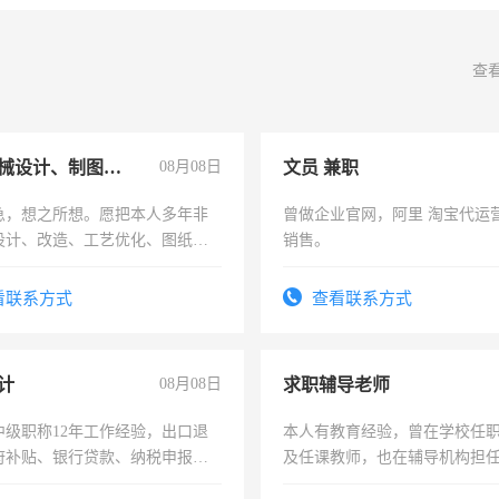
查
兼职机械设计、制图、设备改造
08月08日
文员 兼职
急，想之所想。愿把本人多年非
曾做企业官网，阿里 淘宝代运
设计、改造、工艺优化、图纸制
销售。
解的经验与您分享。 真诚合作，
识之士，共享未来。
看联系方式
查看联系方式
计
08月08日
求职辅导老师
中级职称12年工作经验，出口退
本人有教育经验，曾在学校任
府补贴、银行贷款、纳税申报、
及任课教师，也在辅导机构担
公司策划，设建新账，理乱账业
师，求周一至周五辅导老师的